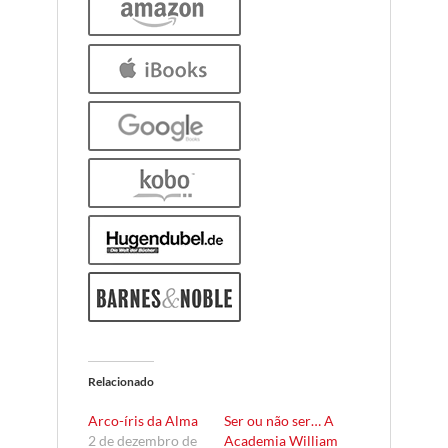
Relacionado
Arco-íris da Alma
Ser ou não ser… A
2 de dezembro de
Academia William