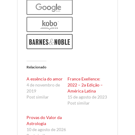
Relacionado
A essência do amor
France Exellence:
4 de novembro de
2022 – 2a Edição –
2019
América Latina
Post similar
15 de agosto de 2023
Post similar
Provas do Valor da
Astrologia
10 de agosto de 2026