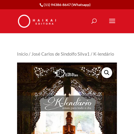
(11) 94386-8647 (Whatsapp)
Início
/
José Carlos de Sindolfo Silva1
/ K-lendário