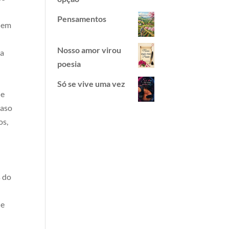
Pensamentos
s em
Nosso amor virou
sa
poesia
Só se vive uma vez
de
caso
os,
s do
ue