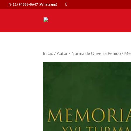
(11) 94386-8647 (Whatsapp)
Início
/
Autor
/
Norma de Oliveira Penido
/ Me