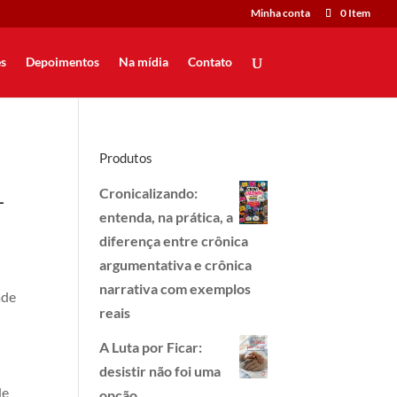
Minha conta
0 Item
s
Depoimentos
Na mídia
Contato
Produtos
Cronicalizando:
–
entenda, na prática, a
diferença entre crônica
argumentativa e crônica
narrativa com exemplos
ade
reais
A Luta por Ficar:
desistir não foi uma
de
opção