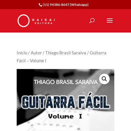
(11) 94386-8647 (Whatsapp)
Início
/
Autor
/
Thiago Brasil Saraiva
/ Guitarra
Fácil – Volume I