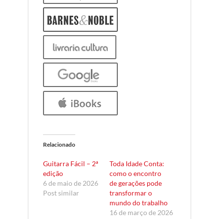
Relacionado
Guitarra Fácil – 2ª
Toda Idade Conta:
edição
como o encontro
6 de maio de 2026
de gerações pode
Post similar
transformar o
mundo do trabalho
16 de março de 2026