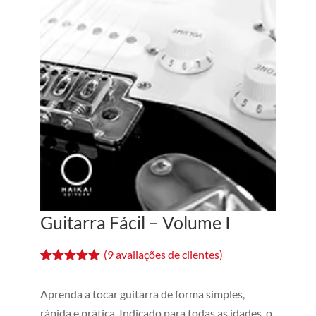
Guitarra Fácil – Volume I
(
9
avaliações de clientes)
Avaliado
9
como
5.00
de
Aprenda a tocar guitarra de forma simples,
5, com
baseado em
rápida e prática. Indicado para todas as idades, o