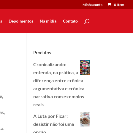
Minha conta
0 Item
s
Depoimentos
Na mídia
Contato
Produtos
Cronicalizando:
entenda, na prática, a
diferença entre crônica
argumentativa e crônica
e,
narrativa com exemplos
reais
as,
A Luta por Ficar:
desistir não foi uma
ta.
opção