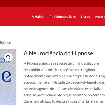
A Haikai
Publique seu livro
Livros
Autore
Hipnose
A Neurociência da Hipnose
A Hipnose ainda se reveste de um indesejável e
descabido viés místico e até mesmo religioso,
notadamente em razão de sua própria história. Hoj
especialmente em virtude do desenvolvimento das
neuroimagens e de análises científicas especializad
sabe-se profundamente o que acontece no cérebro
durante a utilização desta extraordinária ferramen