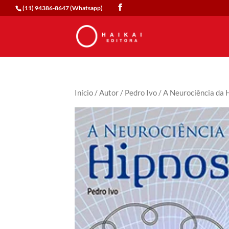
(11) 94386-8647 (Whatsapp)
Início
/
Autor
/
Pedro Ivo
/ A Neurociência da 