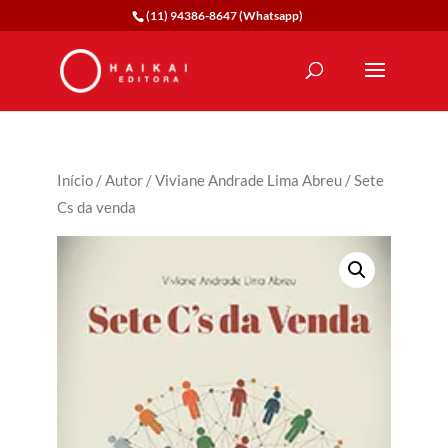
(11) 94386-8647 (Whatsapp)
Início
/
Autor
/
Viviane Andrade Lima Abreu
/ Sete
Cs da venda