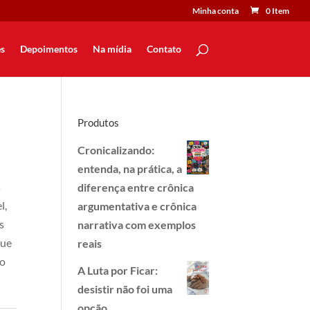
Minha conta
0 Item
s
Depoimentos
Na mídia
Contato
Produtos
Cronicalizando:
entenda, na prática, a
s
diferença entre crônica
l,
argumentativa e crônica
s
narrativa com exemplos
que
reais
go
A Luta por Ficar:
desistir não foi uma
opção