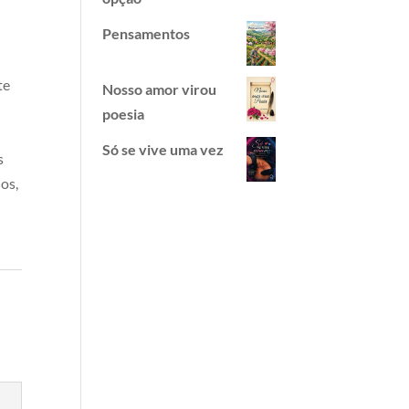
Pensamentos
te
Nosso amor virou
poesia
Só se vive uma vez
s
os,