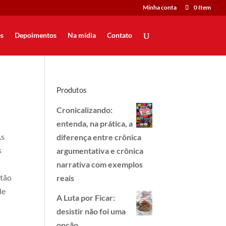
Minha conta
0 Item
s
Depoimentos
Na mídia
Contato
Produtos
Cronicalizando:
entenda, na prática, a
As
diferença entre crônica
s
argumentativa e crônica
narrativa com exemplos
stão
reais
de
A Luta por Ficar:
desistir não foi uma
opção