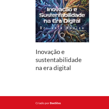
Inovação e
sustentabilidade
na era digital
Criado por
BeeSites