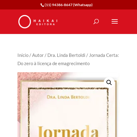
(11) 94386-8647 (Whatsapp)
Início
/
Autor
/
Dra. Linda Bertoldi
/ Jornada Certa:
Do zero à licença de emagrecimento