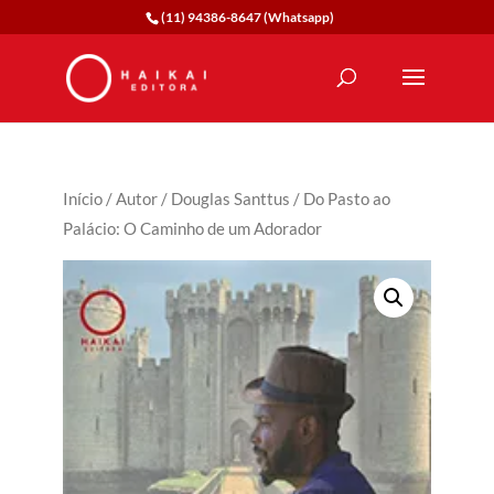
(11) 94386-8647 (Whatsapp)
Início
/
Autor
/
Douglas Santtus
/ Do Pasto ao
Palácio: O Caminho de um Adorador