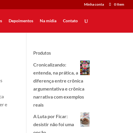
Minha conta
0 Item
s
Depoimentos
Na mídia
Contato
Produtos
Cronicalizando:
entenda, na prática, a
as
diferença entre crônica
argumentativa e crônica
ca
narrativa com exemplos
er e
reais
A Luta por Ficar:
desistir não foi uma
opção