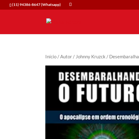
(11) 94386-8647 (Whatsapp)
Início
/
Autor
/
Johnny Kruzck
/ Desembaralha