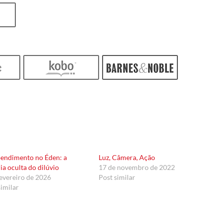
endimento no Éden: a
Luz, Câmera, Ação
ria oculta do dilúvio
17 de novembro de 2022
fevereiro de 2026
Post similar
similar