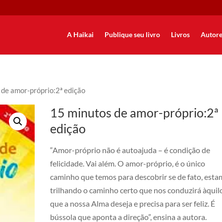
A Haikai
Publique seu livro
Livros
Autore
 de amor-próprio:2ª edição
15 minutos de amor-próprio:2ª
edição
“Amor-próprio não é autoajuda – é condição de
felicidade. Vai além. O amor-próprio, é o único
caminho que temos para descobrir se de fato, est
trilhando o caminho certo que nos conduzirá àquil
que a nossa Alma deseja e precisa para ser feliz. É
bússola que aponta a direção”, ensina a autora.