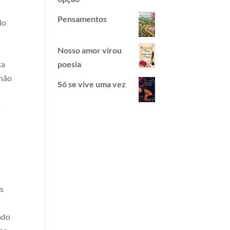
Pensamentos
do
Nosso amor virou
ta
poesia
 não
Só se vive uma vez
s
s
ado