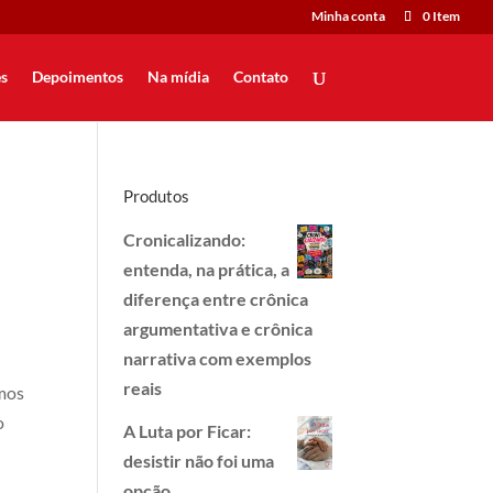
Minha conta
0 Item
s
Depoimentos
Na mídia
Contato
Produtos
Cronicalizando:
entenda, na prática, a
diferença entre crônica
argumentativa e crônica
narrativa com exemplos
reais
amos
o
A Luta por Ficar:
desistir não foi uma
opção