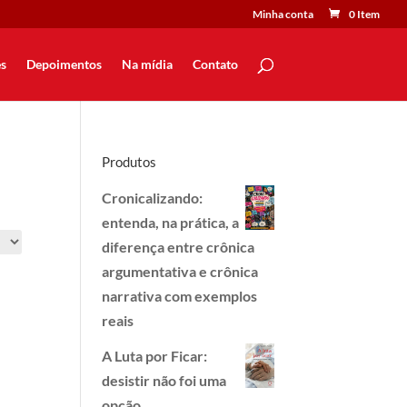
Minha conta
0 Item
s
Depoimentos
Na mídia
Contato
Produtos
Cronicalizando:
entenda, na prática, a
diferença entre crônica
argumentativa e crônica
narrativa com exemplos
reais
A Luta por Ficar:
desistir não foi uma
opção