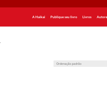
A Haikai
Publique seu livro
Livros
Autore
”