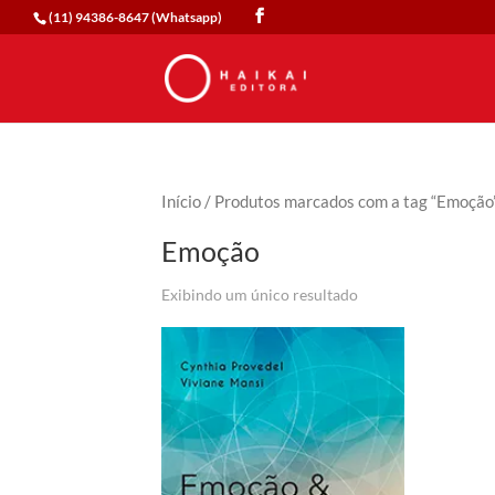
(11) 94386-8647 (Whatsapp)
Início
/ Produtos marcados com a tag “Emoção
Emoção
Exibindo um único resultado