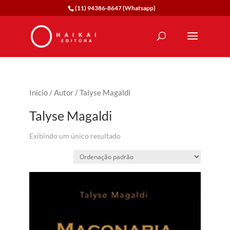
(11) 94386-8647 (Whatsapp)
Início
/
Autor
/ Talyse Magaldi
Talyse Magaldi
Exibindo um único resultado