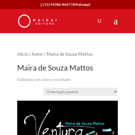
(11) 94386-8647 (Whatsapp)
Início
/
Autor
/ Maira de Souza Mattos
Maira de Souza Mattos
Exibindo um único resultado