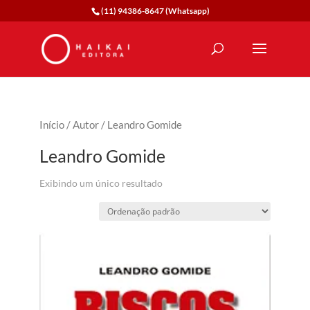
(11) 94386-8647 (Whatsapp)
Início
/
Autor
/ Leandro Gomide
Leandro Gomide
Exibindo um único resultado