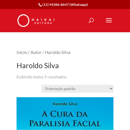
(11) 94386-8647 (Whatsapp)
Início
/
Autor
/ Haroldo Silva
Haroldo Silva
Exibindo todos 5 resultados