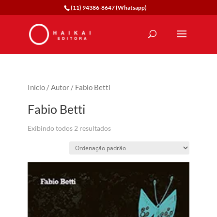
(11) 94386-8647 (Whatsapp)
Início
/
Autor
/ Fabio Betti
Fabio Betti
Exibindo todos 2 resultados