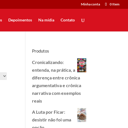
Minha conta
0 Item
s
Depoimentos
Na mídia
Contato
Produtos
Cronicalizando:
entenda, na prática, a
diferença entre crônica
argumentativa e crônica
narrativa com exemplos
reais
A Luta por Ficar:
desistir não foi uma
opção