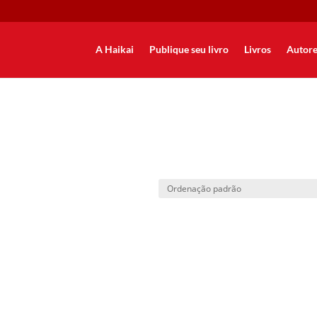
A Haikai
Publique seu livro
Livros
Autore