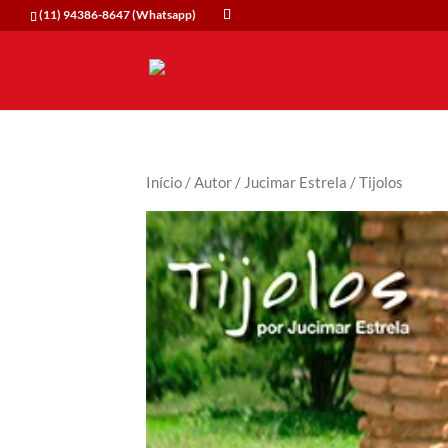
(11) 94386-8647 (Whatsapp)
Início
/
Autor
/
Jucimar Estrela
/ Tijolos