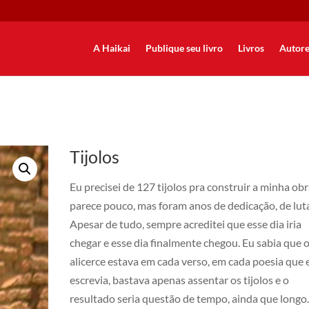
A Haikai
Publique seu livro
Livros
Autore
Tijolos
Eu precisei de 127 tijolos pra construir a minha obr
parece pouco, mas foram anos de dedicação, de lut
Apesar de tudo, sempre acreditei que esse dia iria
chegar e esse dia finalmente chegou. Eu sabia que 
alicerce estava em cada verso, em cada poesia que 
escrevia, bastava apenas assentar os tijolos e o
resultado seria questão de tempo, ainda que longo.