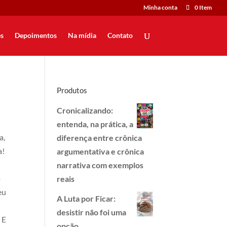
Minha conta
0 Item
s
Depoimentos
Na mídia
Contato
Produtos
Cronicalizando:
entenda, na prática, a
a,
diferença entre crônica
a!
argumentativa e crônica
narrativa com exemplos
o
reais
eu
A Luta por Ficar:
desistir não foi uma
 E
opção