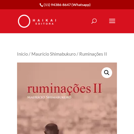
(11) 94386-8647 (Whatsapp)
Início
/
Maurício Shimabukuro
/ Ruminações II