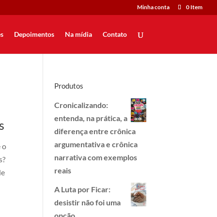
Minha conta
0 Item
s
Depoimentos
Na mídia
Contato
Produtos
Cronicalizando:
entenda, na prática, a
s
diferença entre crônica
argumentativa e crônica
 o
narrativa com exemplos
s?
reais
de
i
A Luta por Ficar:
desistir não foi uma
opção