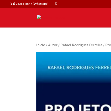
(11) 94386-8647 (Whatsapp)
Início
/
Autor
/
Rafael Rodrigues Ferreira
/ Pro