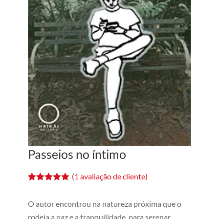
Passeios no íntimo
(
1
avaliação de cliente)
Avaliado
1
como
5.00
de
O autor encontrou na natureza próxima que o
5, com
baseado em
rodeia a paz e a tranquilidade, para serenar