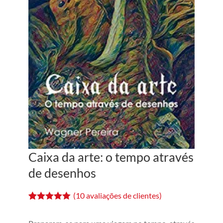
Caixa da arte: o tempo através
de desenhos
(
10
avaliações de clientes)
Avaliado
10
como
5.00
de