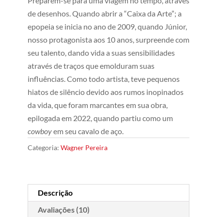
Preparem-se para uma viagem no tempo, através
5, com
baseado em
de desenhos. Quando abrir a “Caixa da Arte”; a
avaliações
de clientes
epopeia se inicia no ano de 2009, quando Júnior,
nosso protagonista aos 10 anos, surpreende com
seu talento, dando vida a suas sensibilidades
através de traços que emolduram suas
influências. Como todo artista, teve pequenos
hiatos de silêncio devido aos rumos inopinados
da vida, que foram marcantes em sua obra,
epilogada em 2022, quando partiu como um
cowboy
em seu cavalo de aço.
Categoria:
Wagner Pereira
Descrição
Avaliações (10)