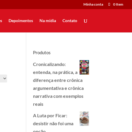
Minha conta
0 Item
s
Depoimentos
Na mídia
Contato
Produtos
Cronicalizando:
entenda, na prática, a
diferença entre crônica
argumentativa e crônica
narrativa com exemplos
reais
A Luta por Ficar:
desistir não foi uma
opção