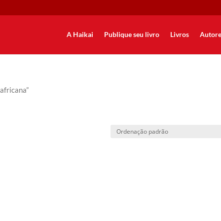
A Haikai
Publique seu livro
Livros
Autore
africana”