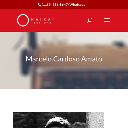
(11) 94386-8647 (Whatsapp)
Marcelo Cardoso Amato