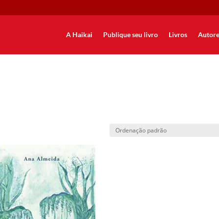
A Haikai
Publique seu livro
Livros
Autore