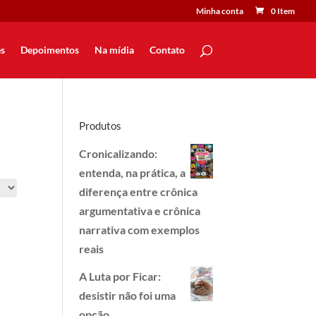
Minha conta
0 Item
s
Depoimentos
Na mídia
Contato
Produtos
Cronicalizando:
entenda, na prática, a
diferença entre crônica
argumentativa e crônica
narrativa com exemplos
reais
A Luta por Ficar:
desistir não foi uma
opção