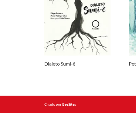
Dialeto Sumi-ê
Pet
Criado por
BeeSites