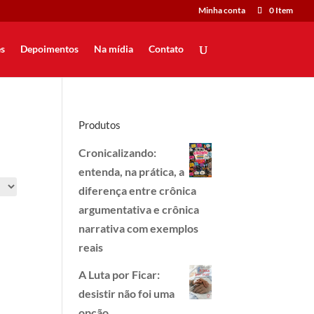
Minha conta
0 Item
s
Depoimentos
Na mídia
Contato
Produtos
Cronicalizando:
entenda, na prática, a
diferença entre crônica
argumentativa e crônica
narrativa com exemplos
reais
A Luta por Ficar:
desistir não foi uma
opção