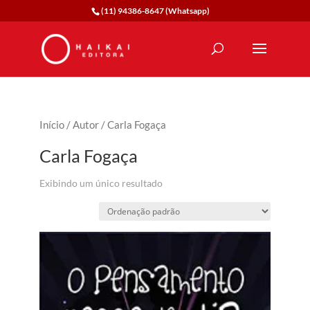
(11) 94386-8647 (Whatsapp)
Início
/
Autor
/ Carla Fogaça
Carla Fogaça
Exibindo um único resultado