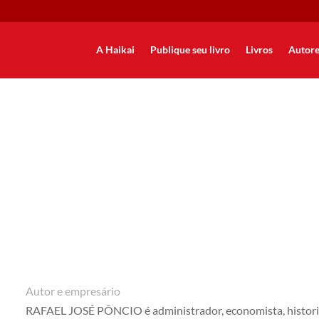
A Haikai
Publique seu livro
Livros
Autore
Rafael José Pôncio
Autor e empresário
RAFAEL JOSÉ PÔNCIO é administrador, economista, historiad