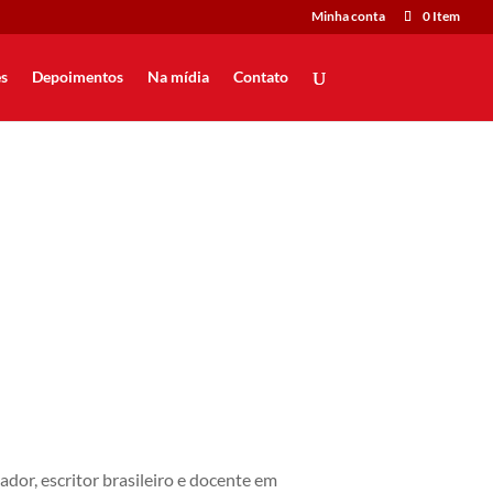
Minha conta
0 Item
s
Depoimentos
Na mídia
Contato
or, escritor brasileiro e docente em