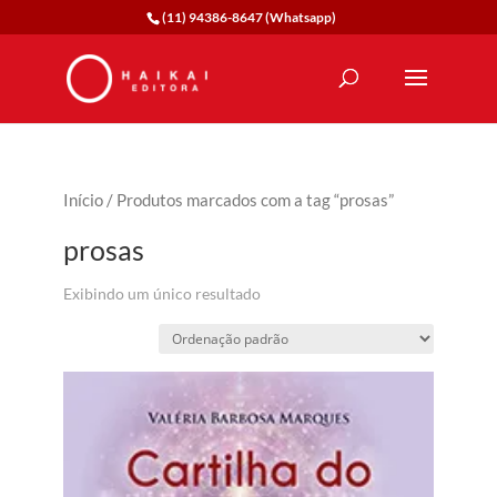
(11) 94386-8647 (Whatsapp)
Início
/ Produtos marcados com a tag “prosas”
prosas
Exibindo um único resultado