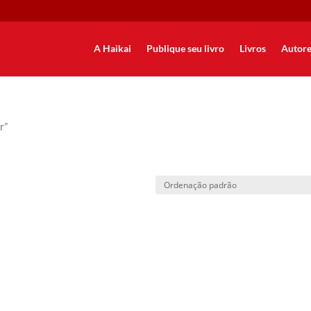
A Haikai
Publique seu livro
Livros
Autore
r”