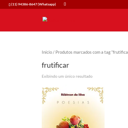
(11) 94386-8647 (Whatsapp)
Início
/ Produtos marcados com a tag “frutifica
frutificar
Exibindo um único resultado