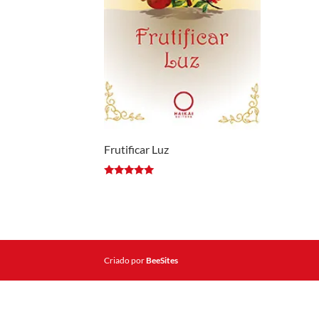
Frutificar Luz
Avaliação
5.00
de 5
Criado por
BeeSites