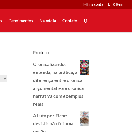
Minha conta
0 Item
s
Depoimentos
Na mídia
Contato
Produtos
Cronicalizando:
entenda, na prática, a
diferença entre crônica
argumentativa e crônica
narrativa com exemplos
reais
A Luta por Ficar:
desistir não foi uma
opção