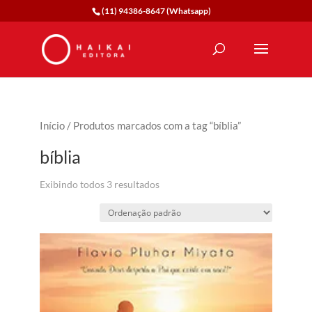
(11) 94386-8647 (Whatsapp)
Início
/ Produtos marcados com a tag “bíblia”
bíblia
Exibindo todos 3 resultados