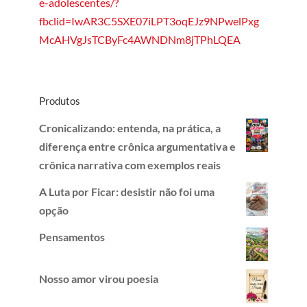
e-adolescentes/?
fbclid=IwAR3C5SXE07iLPT3oqEJz9NPwelPxg
McAHVgJsTCByFc4AWNDNm8jTPhLQEA
Produtos
Cronicalizando: entenda, na prática, a
diferença entre crônica argumentativa e
crônica narrativa com exemplos reais
A Luta por Ficar: desistir não foi uma
opção
Pensamentos
Nosso amor virou poesia