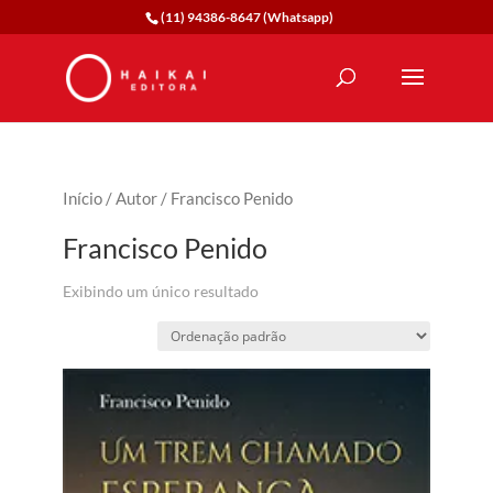
(11) 94386-8647 (Whatsapp)
Início
/
Autor
/ Francisco Penido
Francisco Penido
Exibindo um único resultado