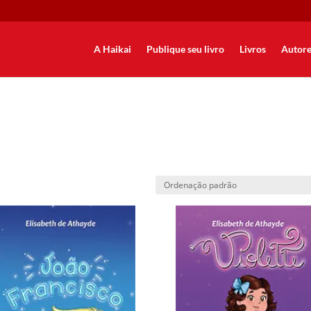
A Haikai
Publique seu livro
Livros
Autore