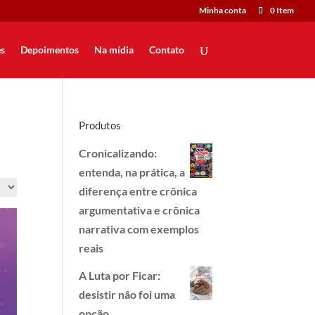
Minha conta
0 Item
s
Depoimentos
Na mídia
Contato
Produtos
Cronicalizando:
entenda, na prática, a
diferença entre crônica
argumentativa e crônica
narrativa com exemplos
reais
A Luta por Ficar:
desistir não foi uma
opção