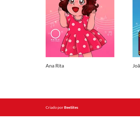
Ana Rita
Joã
Criado por
BeeSites